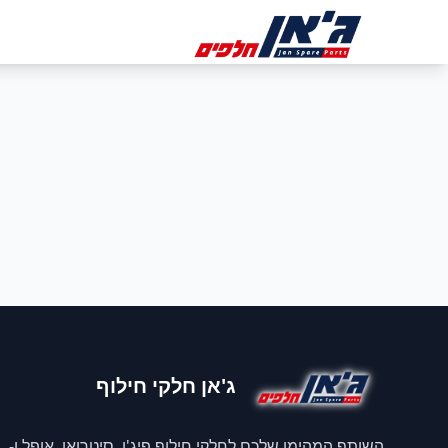
דלג לניווט
דלג לתוכן הראשי
ב
ג'אן חלקי חילוף
השותף המהימן שלכם לחלקי חילוף פיג'ו, סיטרואן, אופל ו-