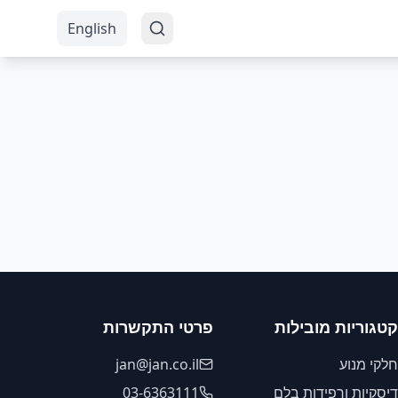
English
קטגוריות מובילות
פרטי התקשרות
חלקי מנוע
jan@jan.co.il
דיסקיות ורפידות בלם
03-6363111