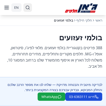
דלג לניווט
דלג לתוכן הראשי
EN
ראשי
חלקי חילוף
בולמי זעזועים
בולמי זעזועים
388 פריטים בקטגוריית בולמי זעזועים. מלאי לפיג'ו, סיטרואן,
אופל ו-MG. חלפים מקוריים ותחליפיים, מחירים תחרותיים,
משלוח לכל הארץ או איסוף מהמשרד שלנו ברחוב המסגר 10,
תל אביב.
לבדיקה מיטבית והבטחה מדויקת — שלחו לנו את מספר הרכב שלכם
והחלק המבוקש, ונבדוק עבורכם בצורה המקצועית ביותר.
חייגו 03-6363111
WhatsApp