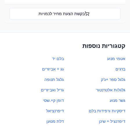
בקשת הצעת מחיר לכמויות
קטגוריות נוספות
אטמי מנוע
בלם יד
ברגים
גג + אביזרים
גלגל ספר +ג'ק
גלגל תנופה
גלגלות אלטרנטור
גריל ואביזרים
גשר מנוע
דופן ק+.שסי
דיסקיות ורפידות בלם
דיפרנציאל
דיפרנציל + שינן
דלת מטען