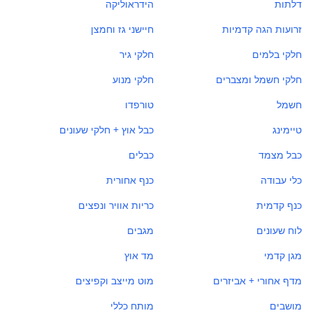
דלתות
הידראוליקה
זרועות הגה קדמיות
חיישני גז וחמצן
חלקי בלמים
חלקי גיר
חלקי חשמל ומצברים
חלקי מנוע
חשמל
טורפדו
טיימינג
כבל אוץ + חלקי שעונים
כבל מצמד
כבלים
כלי עבודה
כנף אחורית
כנף קדמית
כריות אוויר ונפצים
לוח שעונים
מגבים
מגן קדמי
מד אוץ
מדף אחורי + אביזרים
מוט מייצב וקפיצים
מושבים
מותח כללי