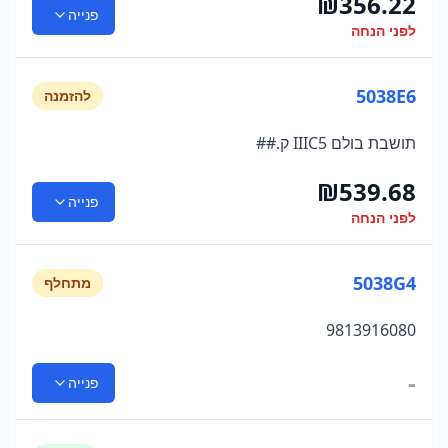
₪
356.22
פנייה
לפני הנחה
5038E6
להזמנה
תושבת בולם IIIC5 ק.##
₪
539.68
פנייה
לפני הנחה
5038G4
מתחלף
9813916080
-
פנייה