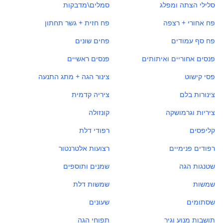
סלילי הצתה ומפלג
סמלים\מדבקות
פח אחורי + רצפה
פח חזית + גשר תחתון
פח סף עמודים
פחים שונים
פנסים אחוריים ואיתותים
פנסים ראשיים
פסי קישוט
צינור הגה + מתג התנעה
צינורות בלם
ציריה קדמית
ציריות וגרמושקה
קונזולה
קליפסים
רפודי דלת
רפודים פנימיים
רצועות אלטרנטור
שטנגות הגה
שמנים ותוספים
שמשות
שמשות דלת
שסתומים
שעונים
תושבות מנוע וגיר
תפוחי הגה