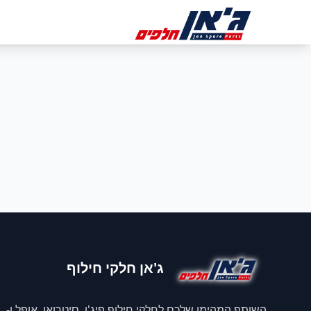
דלג לניווט
דלג לתוכן הראשי
ב
ג'אן חלקי חילוף
השותף המהימן שלכם לחלקי חילוף פיג'ו, סיטרואן, אופל ו-