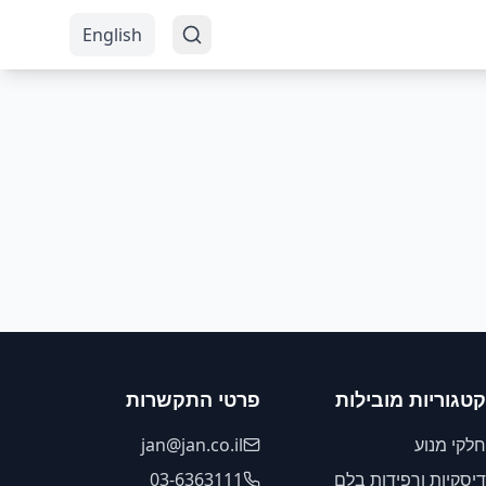
English
קטגוריות מובילות
פרטי התקשרות
חלקי מנוע
jan@jan.co.il
דיסקיות ורפידות בלם
03-6363111