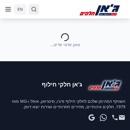
דלג לניווט
דלג לתוכן הראשי
EN
טוען פרטי פריט...
ג'אן חלקי חילוף
השותף המהימן שלכם לחלקי חילוף פיג'ו, סיטרואן, אופל ו-MG מאז
1979. חלקים איכותיים, מחירים תחרותיים ושירות יוצא דופן.