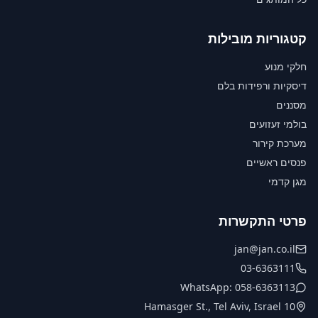
קטגוריות מובילות
חלקי מנוע
דיסקיות ורפידות בלם
מסננים
בולמי זעזועים
מערכת קירור
פנסים ראשיים
מגן קדמי
פרטי התקשרות
jan@jan.co.il
03-6363111
WhatsApp: 058-6363113
10 Hamasger St., Tel Aviv, Israel