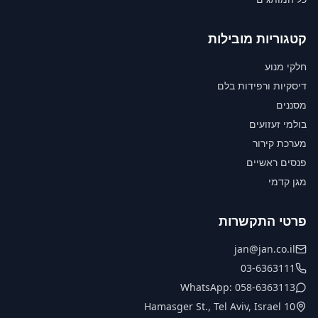
קטגוריות מובילות
חלקי מנוע
דיסקיות ורפידות בלם
מסננים
בולמי זעזועים
מערכת קירור
פנסים ראשיים
מגן קדמי
פרטי התקשרות
jan@jan.co.il
03-6363111
WhatsApp: 058-6363113
10 Hamasger St., Tel Aviv, Israel