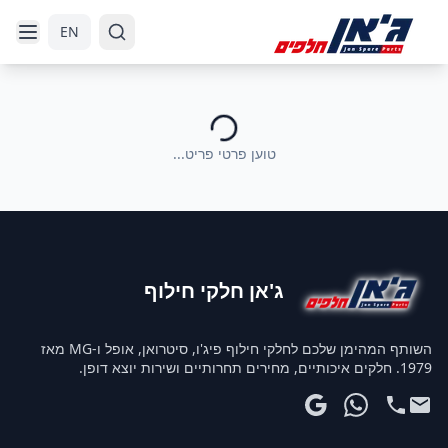
דלג לניווט
דלג לתוכן הראשי
EN
טוען פרטי פריט...
ג'אן חלקי חילוף
השותף המהימן שלכם לחלקי חילוף פיג'ו, סיטרואן, אופל ו-MG מאז
1979. חלקים איכותיים, מחירים תחרותיים ושירות יוצא דופן.