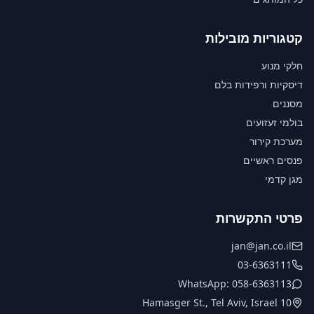
קטגוריות מובילות
חלקי מנוע
דיסקיות ורפידות בלם
מסננים
בולמי זעזועים
מערכת קירור
פנסים ראשיים
מגן קדמי
פרטי התקשרות
jan@jan.co.il
03-6363111
WhatsApp: 058-6363113
10 Hamasger St., Tel Aviv, Israel