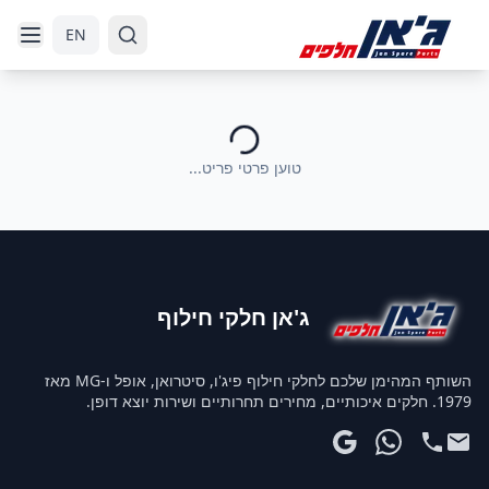
דלג לניווט
דלג לתוכן הראשי
EN
טוען פרטי פריט...
ג'אן חלקי חילוף
השותף המהימן שלכם לחלקי חילוף פיג'ו, סיטרואן, אופל ו-MG מאז
1979. חלקים איכותיים, מחירים תחרותיים ושירות יוצא דופן.