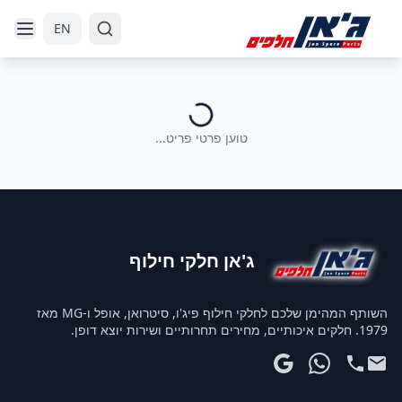
דלג לניווט
דלג לתוכן הראשי
EN
טוען פרטי פריט...
ג'אן חלקי חילוף
השותף המהימן שלכם לחלקי חילוף פיג'ו, סיטרואן, אופל ו-MG מאז
1979. חלקים איכותיים, מחירים תחרותיים ושירות יוצא דופן.