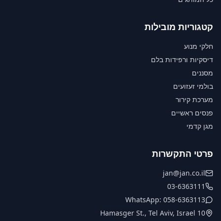
קטגוריות מובילות
חלקי מנוע
דיסקיות ורפידות בלם
מסננים
בולמי זעזועים
מערכת קירור
פנסים ראשיים
מגן קדמי
פרטי התקשרות
jan@jan.co.il
03-6363111
WhatsApp: 058-6363113
10 Hamasger St., Tel Aviv, Israel