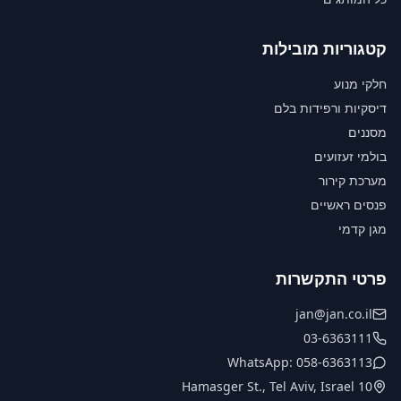
קטגוריות מובילות
חלקי מנוע
דיסקיות ורפידות בלם
מסננים
בולמי זעזועים
מערכת קירור
פנסים ראשיים
מגן קדמי
פרטי התקשרות
jan@jan.co.il
03-6363111
WhatsApp: 058-6363113
10 Hamasger St., Tel Aviv, Israel