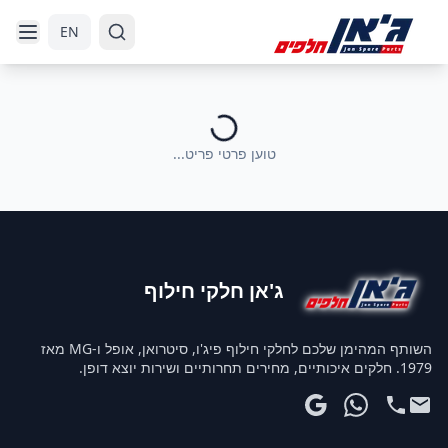
דלג לניווט
דלג לתוכן הראשי
EN
טוען פרטי פריט...
ג'אן חלקי חילוף
השותף המהימן שלכם לחלקי חילוף פיג'ו, סיטרואן, אופל ו-MG מאז
1979. חלקים איכותיים, מחירים תחרותיים ושירות יוצא דופן.