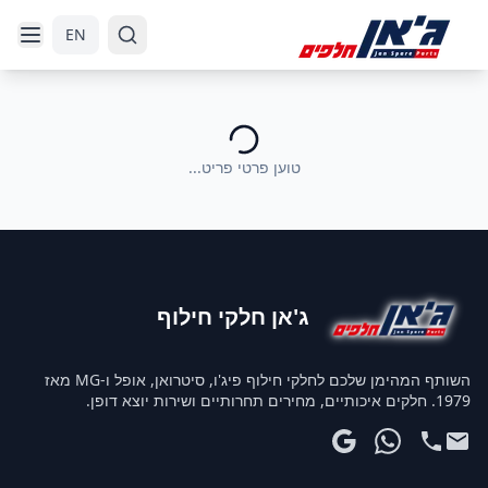
דלג לניווט
דלג לתוכן הראשי
EN
טוען פרטי פריט...
ג'אן חלקי חילוף
השותף המהימן שלכם לחלקי חילוף פיג'ו, סיטרואן, אופל ו-MG מאז
1979. חלקים איכותיים, מחירים תחרותיים ושירות יוצא דופן.