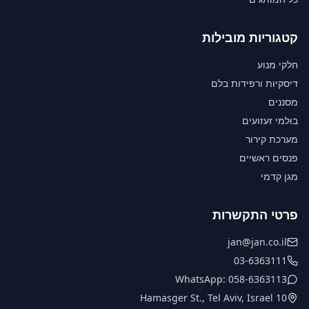
קטגוריות מובילות
חלקי מנוע
דיסקיות ורפידות בלם
מסננים
בולמי זעזועים
מערכת קירור
פנסים ראשיים
מגן קדמי
פרטי התקשרות
jan@jan.co.il
03-6363111
WhatsApp: 058-6363113
10 Hamasger St., Tel Aviv, Israel