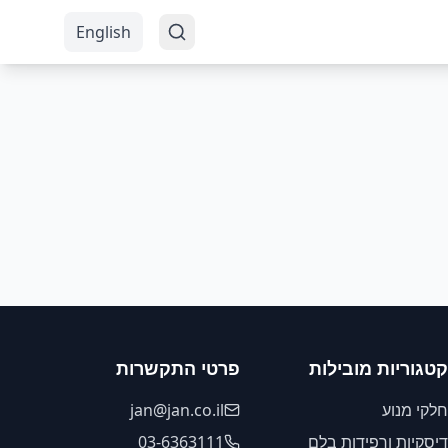
English
קטגוריות מובילות
פרטי התקשרות
חלקי מנוע
jan@jan.co.il
דיסקיות ורפידות בלם
03-6363111