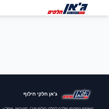
דלג לניווט
דלג לתוכן הראשי
ב
ג'אן חלקי חילוף
השותף המהימן שלכם לחלקי חילוף פיג'ו, סיטרואן, אופל ו-