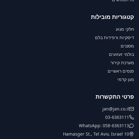
קטגוריות מובילות
חלקי מנוע
דיסקיות ורפידות בלם
מסננים
בולמי זעזועים
מערכת קירור
פנסים ראשיים
מגן קדמי
פרטי התקשרות
jan@jan.co.il
03-6363111
WhatsApp: 058-6363113
10 Hamasger St., Tel Aviv, Israel