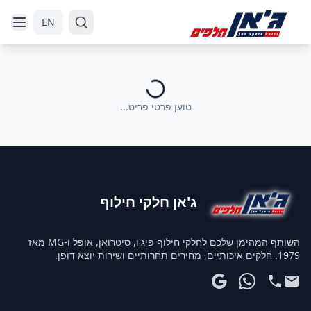
דלג לניווט
דלג לתוכן הראשי
EN
טוען פרטי פריט...
ג'אן חלקי חילוף
השותף המהימן שלכם לחלקי חילוף פיג'ו, סיטרואן, אופל ו-MG מאז
1979. חלקים איכותיים, מחירים תחרותיים ושירות יוצא דופן.