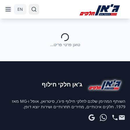
דלג לניווט
דלג לתוכן הראשי
EN
טוען פרטי פריט...
ג'אן חלקי חילוף
השותף המהימן שלכם לחלקי חילוף פיג'ו, סיטרואן, אופל ו-MG מאז
1979. חלקים איכותיים, מחירים תחרותיים ושירות יוצא דופן.