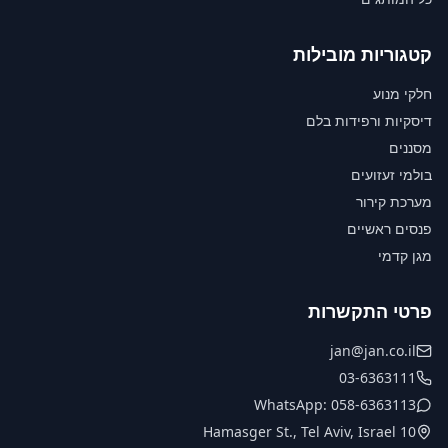
קטגוריות מובילות
חלקי מנוע
דיסקיות ורפידות בלם
מסננים
בולמי זעזועים
מערכת קירור
פנסים ראשיים
מגן קדמי
פרטי התקשרות
jan@jan.co.il
03-6363111
WhatsApp: 058-6363113
10 Hamasger St., Tel Aviv, Israel