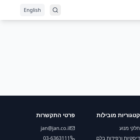
English
קטגוריות מובילות
פרטי התקשרות
חלקי מנוע
jan@jan.co.il
דיסקיות ורפידות בלם
03-6363111