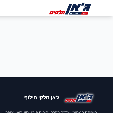
דלג לניווט
דלג לתוכן הראשי
ב
ג'אן חלקי חילוף
השותף המהימן שלכם לחלקי חילוף פיג'ו, סיטרואן, אופל ו-