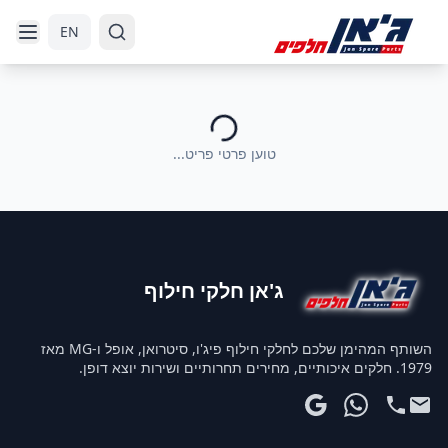
דלג לניווט
דלג לתוכן הראשי
EN
טוען פרטי פריט...
ג'אן חלקי חילוף
השותף המהימן שלכם לחלקי חילוף פיג'ו, סיטרואן, אופל ו-MG מאז
1979. חלקים איכותיים, מחירים תחרותיים ושירות יוצא דופן.