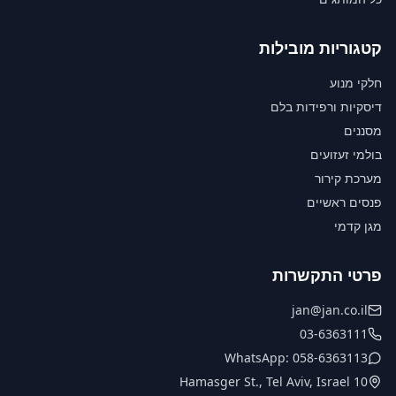
קטגוריות מובילות
חלקי מנוע
דיסקיות ורפידות בלם
מסננים
בולמי זעזועים
מערכת קירור
פנסים ראשיים
מגן קדמי
פרטי התקשרות
jan@jan.co.il
03-6363111
WhatsApp: 058-6363113
10 Hamasger St., Tel Aviv, Israel