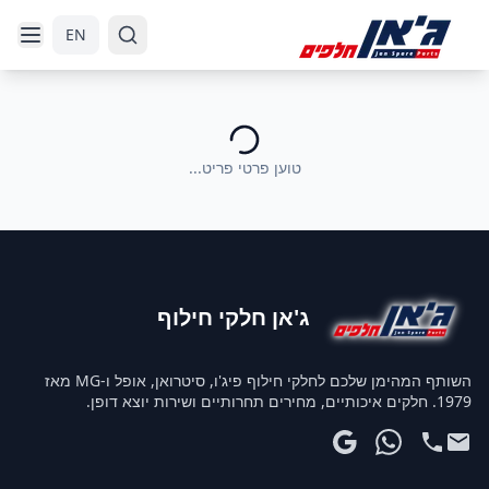
דלג לניווט
דלג לתוכן הראשי
EN
טוען פרטי פריט...
ג'אן חלקי חילוף
השותף המהימן שלכם לחלקי חילוף פיג'ו, סיטרואן, אופל ו-MG מאז
1979. חלקים איכותיים, מחירים תחרותיים ושירות יוצא דופן.