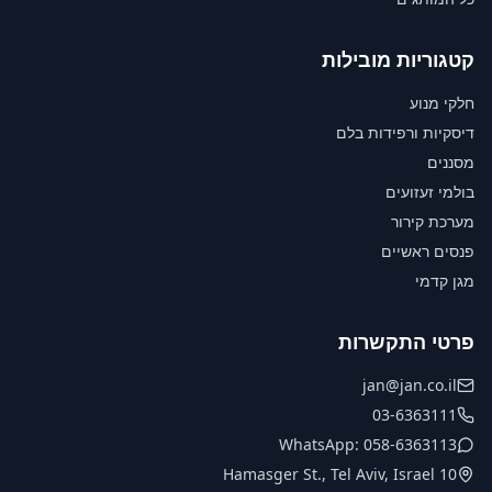
קטגוריות מובילות
חלקי מנוע
דיסקיות ורפידות בלם
מסננים
בולמי זעזועים
מערכת קירור
פנסים ראשיים
מגן קדמי
פרטי התקשרות
jan@jan.co.il
03-6363111
WhatsApp: 058-6363113
10 Hamasger St., Tel Aviv, Israel