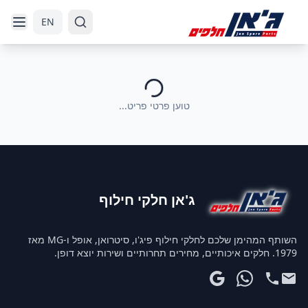
דלג לניווט
דלג לתוכן הראשי
EN
טוען פרטי פריט...
ג'אן חלקי חילוף
השותף המהימן שלכם לחלקי חילוף פיג'ו, סיטרואן, אופל ו-MG מאז
1979. חלקים איכותיים, מחירים תחרותיים ושירות יוצא דופן.