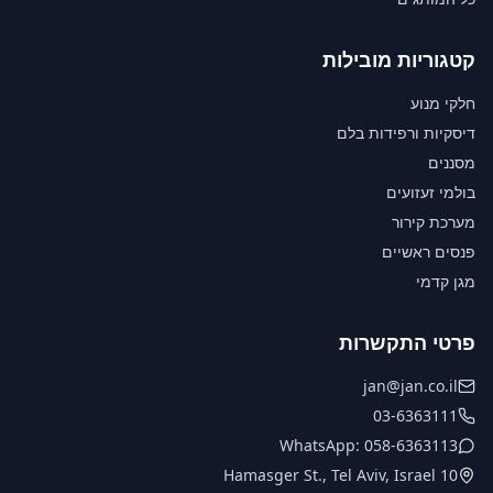
קטגוריות מובילות
חלקי מנוע
דיסקיות ורפידות בלם
מסננים
בולמי זעזועים
מערכת קירור
פנסים ראשיים
מגן קדמי
פרטי התקשרות
jan@jan.co.il
03-6363111
WhatsApp: 058-6363113
10 Hamasger St., Tel Aviv, Israel