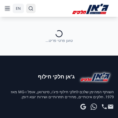
דלג לניווט
דלג לתוכן הראשי
EN
טוען פרטי פריט...
ג'אן חלקי חילוף
השותף המהימן שלכם לחלקי חילוף פיג'ו, סיטרואן, אופל ו-MG מאז
1979. חלקים איכותיים, מחירים תחרותיים ושירות יוצא דופן.