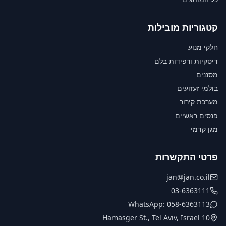
קטגוריות מובילות
חלקי מנוע
דיסקיות ורפידות בלם
מסננים
בולמי זעזועים
מערכת קירור
פנסים ראשיים
מגן קדמי
פרטי התקשרות
jan@jan.co.il
03-6363111
WhatsApp: 058-6363113
10 Hamasger St., Tel Aviv, Israel