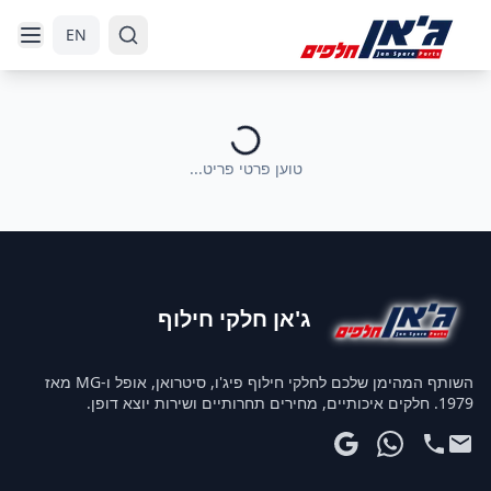
דלג לניווט
דלג לתוכן הראשי
EN
טוען פרטי פריט...
ג'אן חלקי חילוף
השותף המהימן שלכם לחלקי חילוף פיג'ו, סיטרואן, אופל ו-MG מאז
1979. חלקים איכותיים, מחירים תחרותיים ושירות יוצא דופן.