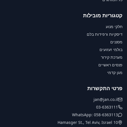
קטגוריות מובילות
חלקי מנוע
דיסקיות ורפידות בלם
מסננים
בולמי זעזועים
מערכת קירור
פנסים ראשיים
מגן קדמי
פרטי התקשרות
jan@jan.co.il
03-6363111
WhatsApp: 058-6363113
10 Hamasger St., Tel Aviv, Israel