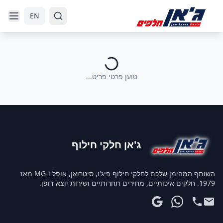
דלג לניווט
דלג לתוכן הראשי
EN
טוען פרטי פריט...
ג'אן חלקי חילוף
השותף המהימן שלכם לחלקי חילוף פיג'ו, סיטרואן, אופל ו-MG מאז
1979. חלקים איכותיים, מחירים תחרותיים ושירות יוצא דופן.