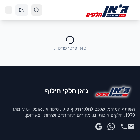
דלג לניווט
דלג לתוכן הראשי
EN
טוען פרטי פריט...
ג'אן חלקי חילוף
השותף המהימן שלכם לחלקי חילוף פיג'ו, סיטרואן, אופל ו-MG מאז
1979. חלקים איכותיים, מחירים תחרותיים ושירות יוצא דופן.