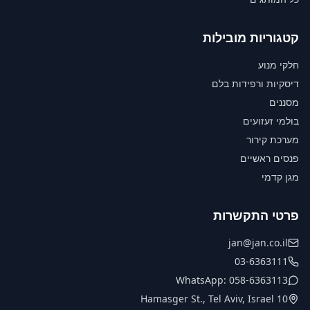
קטגוריות מובילות
חלקי מנוע
דיסקיות ורפידות בלם
מסננים
בולמי זעזועים
מערכת קירור
פנסים ראשיים
מגן קדמי
פרטי התקשרות
jan@jan.co.il
03-6363111
WhatsApp: 058-6363113
10 Hamasger St., Tel Aviv, Israel