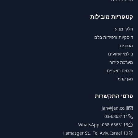
קטגוריות מובילות
חלקי מנוע
דיסקיות ורפידות בלם
מסננים
בולמי זעזועים
מערכת קירור
פנסים ראשיים
מגן קדמי
פרטי התקשרות
jan@jan.co.il
03-6363111
WhatsApp: 058-6363113
10 Hamasger St., Tel Aviv, Israel