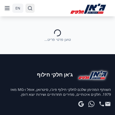
דלג לניווט
דלג לתוכן הראשי
EN
טוען פרטי פריט...
ג'אן חלקי חילוף
השותף המהימן שלכם לחלקי חילוף פיג'ו, סיטרואן, אופל ו-MG מאז
1979. חלקים איכותיים, מחירים תחרותיים ושירות יוצא דופן.