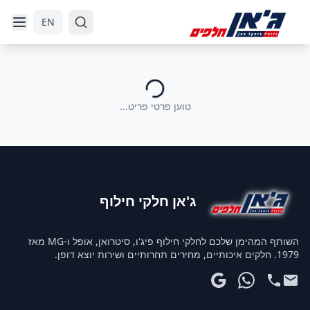
דלג לניווט
דלג לתוכן הראשי
EN
טוען פרטי פריט...
ג'אן חלקי חילוף
השותף המהימן שלכם לחלקי חילוף פיג'ו, סיטרואן, אופל ו-MG מאז
1979. חלקים איכותיים, מחירים תחרותיים ושירות יוצא דופן.