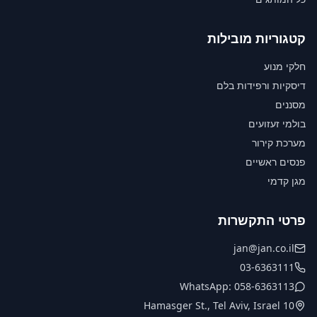
קטגוריות מובילות
חלקי מנוע
דיסקיות ורפידות בלם
מסננים
בולמי זעזועים
מערכת קירור
פנסים ראשיים
מגן קדמי
פרטי התקשרות
jan@jan.co.il
03-6363111
WhatsApp: 058-6363113
10 Hamasger St., Tel Aviv, Israel