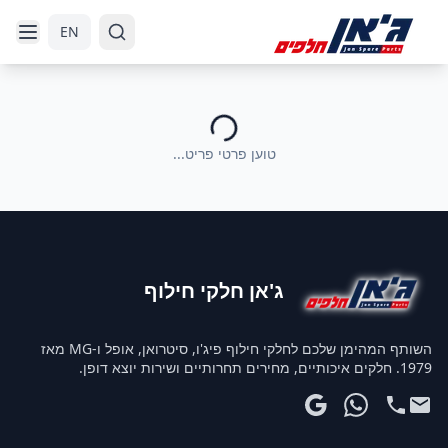
דלג לניווט
דלג לתוכן הראשי
EN
טוען פרטי פריט...
ג'אן חלקי חילוף
השותף המהימן שלכם לחלקי חילוף פיג'ו, סיטרואן, אופל ו-MG מאז
1979. חלקים איכותיים, מחירים תחרותיים ושירות יוצא דופן.