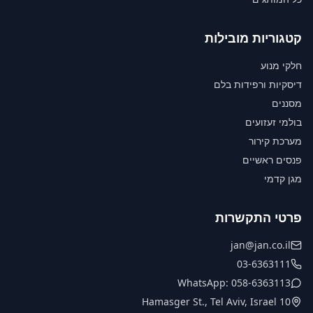
קטגוריות מובילות
חלקי מנוע
דיסקיות ורפידות בלם
מסננים
בולמי זעזועים
מערכת קירור
פנסים ראשיים
מגן קדמי
פרטי התקשרות
jan@jan.co.il
03-6363111
WhatsApp: 058-6363113
10 Hamasger St., Tel Aviv, Israel