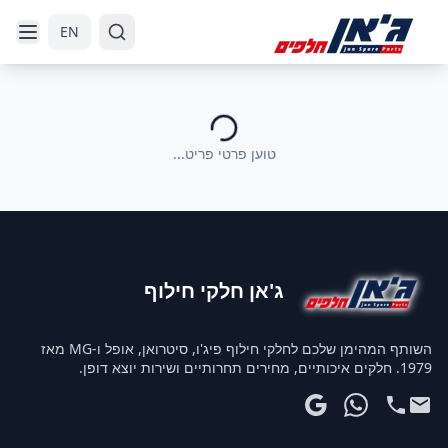
דלג לניווט
דלג לתוכן הראשי
EN
טוען פרטי פריט...
ג'אן חלקי חילוף
השותף המהימן שלכם לחלקי חילוף פיג'ו, סיטרואן, אופל ו-MG מאז
1979. חלקים איכותיים, מחירים תחרותיים ושירות יוצא דופן.