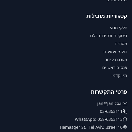
קטגוריות מובילות
חלקי מנוע
דיסקיות ורפידות בלם
מסננים
בולמי זעזועים
מערכת קירור
פנסים ראשיים
מגן קדמי
פרטי התקשרות
jan@jan.co.il
03-6363111
WhatsApp: 058-6363113
10 Hamasger St., Tel Aviv, Israel