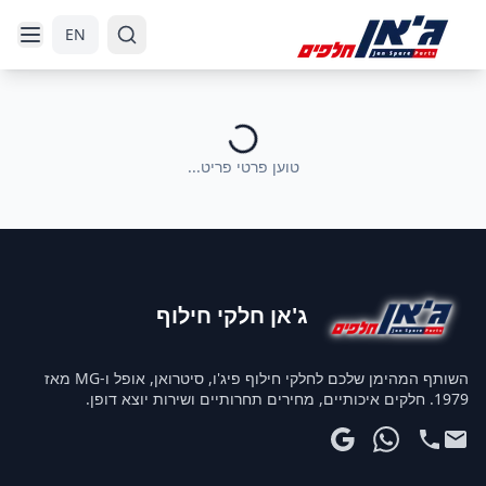
דלג לניווט
דלג לתוכן הראשי
EN
טוען פרטי פריט...
ג'אן חלקי חילוף
השותף המהימן שלכם לחלקי חילוף פיג'ו, סיטרואן, אופל ו-MG מאז
1979. חלקים איכותיים, מחירים תחרותיים ושירות יוצא דופן.