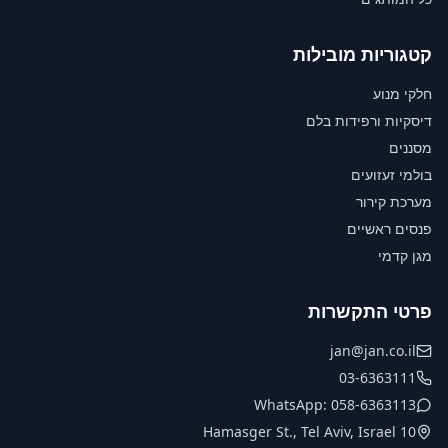
קטגוריות מובילות
חלקי מנוע
דיסקיות ורפידות בלם
מסננים
בולמי זעזועים
מערכת קירור
פנסים ראשיים
מגן קדמי
פרטי התקשרות
jan@jan.co.il
03-6363111
WhatsApp: 058-6363113
10 Hamasger St., Tel Aviv, Israel