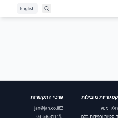
English
קטגוריות מובילות
פרטי התקשרות
חלקי מנוע
jan@jan.co.il
דיסקיות ורפידות בלם
03-6363111