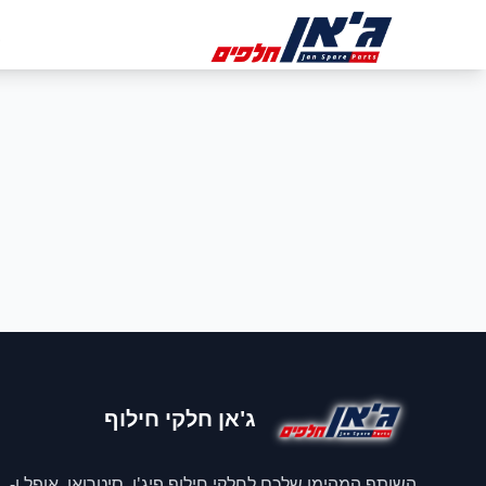
דלג לניווט
דלג לתוכן הראשי
ב
ג'אן חלקי חילוף
השותף המהימן שלכם לחלקי חילוף פיג'ו, סיטרואן, אופל ו-