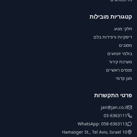
קטגוריות מובילות
חלקי מנוע
דיסקיות ורפידות בלם
מסננים
בולמי זעזועים
מערכת קירור
פנסים ראשיים
מגן קדמי
פרטי התקשרות
jan@jan.co.il
03-6363111
WhatsApp: 058-6363113
10 Hamasger St., Tel Aviv, Israel