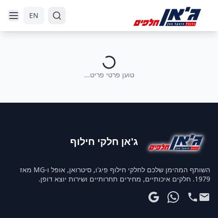
דלג לניווט
דלג לתוכן הראשי
EN
טוען פרטי פריט...
ג'אן חלקי חילוף
השותף המהימן שלכם לחלקי חילוף פיג'ו, סיטרואן, אופל ו-MG מאז
1979. חלקים איכותיים, מחירים תחרותיים ושירות יוצא דופן.