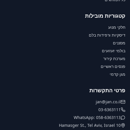
קטגוריות מובילות
חלקי מנוע
דיסקיות ורפידות בלם
מסננים
בולמי זעזועים
מערכת קירור
פנסים ראשיים
מגן קדמי
פרטי התקשרות
jan@jan.co.il
03-6363111
WhatsApp: 058-6363113
10 Hamasger St., Tel Aviv, Israel