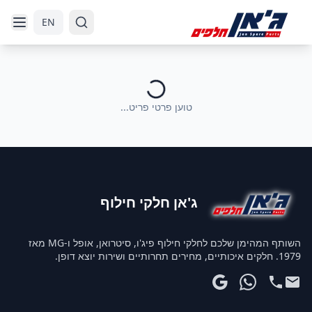
דלג לניווט
דלג לתוכן הראשי
EN
טוען פרטי פריט...
ג'אן חלקי חילוף
השותף המהימן שלכם לחלקי חילוף פיג'ו, סיטרואן, אופל ו-MG מאז
1979. חלקים איכותיים, מחירים תחרותיים ושירות יוצא דופן.