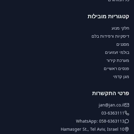
קטגוריות מובילות
חלקי מנוע
דיסקיות ורפידות בלם
מסננים
בולמי זעזועים
מערכת קירור
פנסים ראשיים
מגן קדמי
פרטי התקשרות
jan@jan.co.il
03-6363111
WhatsApp: 058-6363113
10 Hamasger St., Tel Aviv, Israel