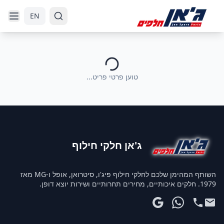
דלג לניווט
דלג לתוכן הראשי
EN
טוען פרטי פריט...
ג'אן חלקי חילוף
השותף המהימן שלכם לחלקי חילוף פיג'ו, סיטרואן, אופל ו-MG מאז
1979. חלקים איכותיים, מחירים תחרותיים ושירות יוצא דופן.