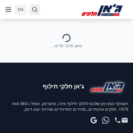
דלג לניווט
דלג לתוכן הראשי
EN
טוען פרטי פריט...
ג'אן חלקי חילוף
השותף המהימן שלכם לחלקי חילוף פיג'ו, סיטרואן, אופל ו-MG מאז
1979. חלקים איכותיים, מחירים תחרותיים ושירות יוצא דופן.