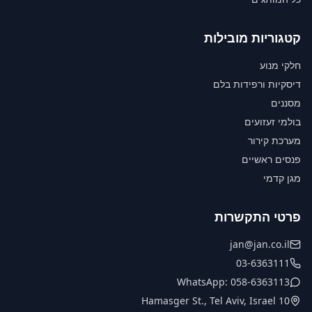
קטגוריות מובילות
חלקי מנוע
דיסקיות ורפידות בלם
מסננים
בולמי זעזועים
מערכת קירור
פנסים ראשיים
מגן קדמי
פרטי התקשרות
jan@jan.co.il
03-6363111
WhatsApp: 058-6363113
10 Hamasger St., Tel Aviv, Israel