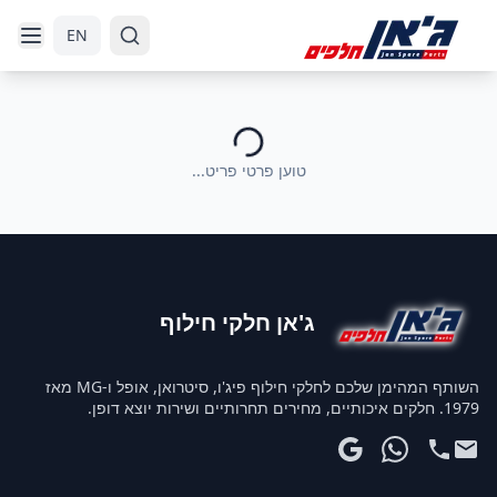
דלג לניווט
דלג לתוכן הראשי
EN
טוען פרטי פריט...
ג'אן חלקי חילוף
השותף המהימן שלכם לחלקי חילוף פיג'ו, סיטרואן, אופל ו-MG מאז
1979. חלקים איכותיים, מחירים תחרותיים ושירות יוצא דופן.