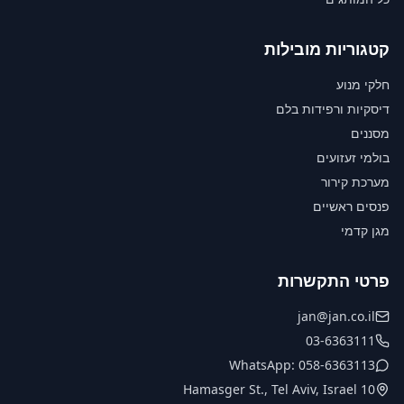
קטגוריות מובילות
חלקי מנוע
דיסקיות ורפידות בלם
מסננים
בולמי זעזועים
מערכת קירור
פנסים ראשיים
מגן קדמי
פרטי התקשרות
jan@jan.co.il
03-6363111
WhatsApp: 058-6363113
10 Hamasger St., Tel Aviv, Israel