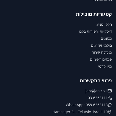
קטגוריות מובילות
חלקי מנוע
דיסקיות ורפידות בלם
מסננים
בולמי זעזועים
מערכת קירור
פנסים ראשיים
מגן קדמי
פרטי התקשרות
jan@jan.co.il
03-6363111
WhatsApp: 058-6363113
10 Hamasger St., Tel Aviv, Israel