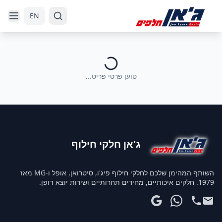
דלג לניווט
דלג לתוכן הראשי
EN
טוען פרטי פריט...
ג'אן חלקי חילוף
השותף המהימן שלכם לחלקי חילוף פיג'ו, סיטרואן, אופל ו-MG מאז
1979. חלקים איכותיים, מחירים תחרותיים ושירות יוצא דופן.