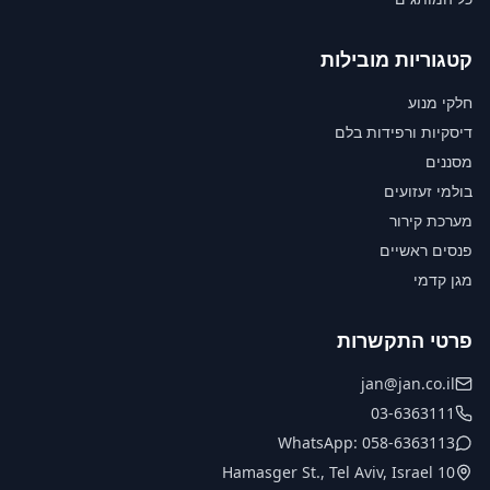
קטגוריות מובילות
חלקי מנוע
דיסקיות ורפידות בלם
מסננים
בולמי זעזועים
מערכת קירור
פנסים ראשיים
מגן קדמי
פרטי התקשרות
jan@jan.co.il
03-6363111
WhatsApp: 058-6363113
10 Hamasger St., Tel Aviv, Israel