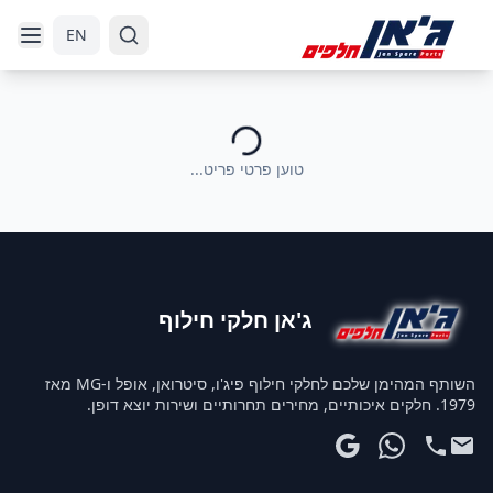
דלג לניווט
דלג לתוכן הראשי
EN
טוען פרטי פריט...
ג'אן חלקי חילוף
השותף המהימן שלכם לחלקי חילוף פיג'ו, סיטרואן, אופל ו-MG מאז
1979. חלקים איכותיים, מחירים תחרותיים ושירות יוצא דופן.