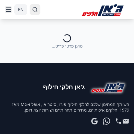
דלג לניווט
דלג לתוכן הראשי
EN
טוען פרטי פריט...
ג'אן חלקי חילוף
השותף המהימן שלכם לחלקי חילוף פיג'ו, סיטרואן, אופל ו-MG מאז
1979. חלקים איכותיים, מחירים תחרותיים ושירות יוצא דופן.