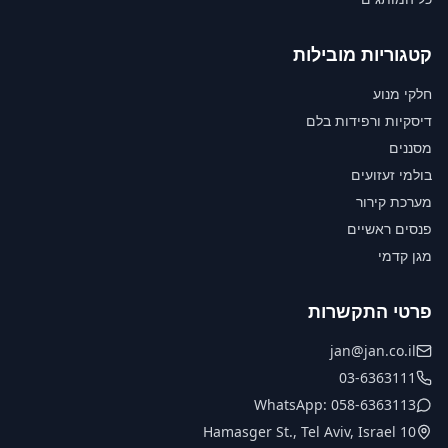
קטגוריות מובילות
חלקי מנוע
דיסקיות ורפידות בלם
מסננים
בולמי זעזועים
מערכת קירור
פנסים ראשיים
מגן קדמי
פרטי התקשרות
jan@jan.co.il
03-6363111
WhatsApp: 058-6363113
10 Hamasger St., Tel Aviv, Israel