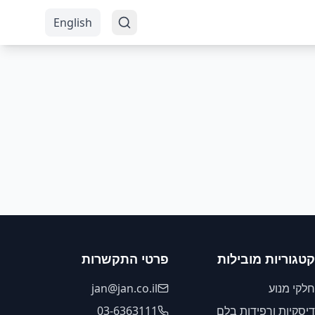
English
קטגוריות מובילות
פרטי התקשרות
חלקי מנוע
jan@jan.co.il
דיסקיות ורפידות בלם
03-6363111