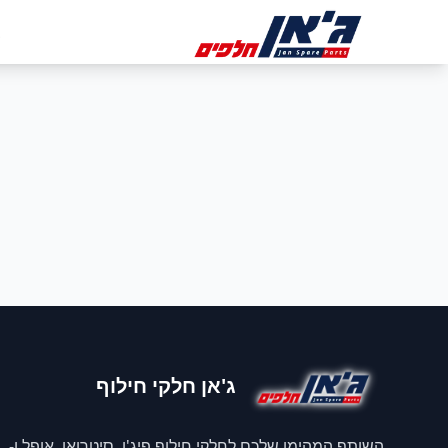
דלג לניווט
דלג לתוכן הראשי
ב
ג'אן חלקי חילוף
השותף המהימן שלכם לחלקי חילוף פיג'ו, סיטרואן, אופל ו-