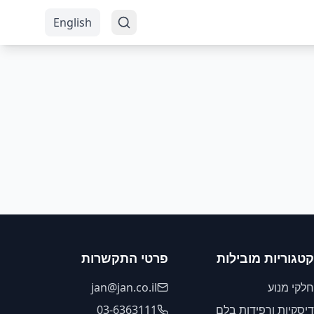
English
קטגוריות מובילות
פרטי התקשרות
חלקי מנוע
jan@jan.co.il
דיסקיות ורפידות בלם
03-6363111