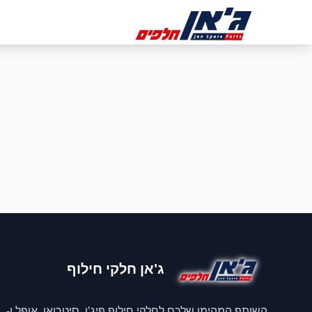
דלג לניווט
דלג לתוכן הראשי
ב
ג'אן חלקי חילוף
השותף המהימן שלכם לחלקי חילוף פיג'ו, סיטרואן, אופל ו-