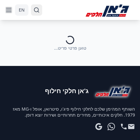
דלג לניווט
דלג לתוכן הראשי
EN
טוען פרטי פריט...
ג'אן חלקי חילוף
השותף המהימן שלכם לחלקי חילוף פיג'ו, סיטרואן, אופל ו-MG מאז
1979. חלקים איכותיים, מחירים תחרותיים ושירות יוצא דופן.