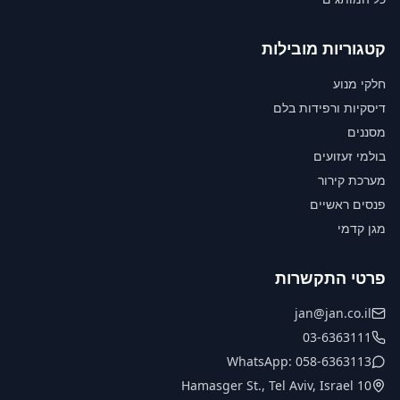
קטגוריות מובילות
חלקי מנוע
דיסקיות ורפידות בלם
מסננים
בולמי זעזועים
מערכת קירור
פנסים ראשיים
מגן קדמי
פרטי התקשרות
jan@jan.co.il
03-6363111
WhatsApp: 058-6363113
10 Hamasger St., Tel Aviv, Israel