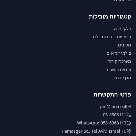
קטגוריות מובילות
חלקי מנוע
דיסקיות ורפידות בלם
מסננים
בולמי זעזועים
מערכת קירור
פנסים ראשיים
מגן קדמי
פרטי התקשרות
jan@jan.co.il
03-6363111
WhatsApp: 058-6363113
10 Hamasger St., Tel Aviv, Israel