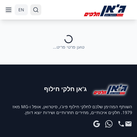
דלג לניווט
דלג לתוכן הראשי
EN
טוען פרטי פריט...
ג'אן חלקי חילוף
השותף המהימן שלכם לחלקי חילוף פיג'ו, סיטרואן, אופל ו-MG מאז
1979. חלקים איכותיים, מחירים תחרותיים ושירות יוצא דופן.