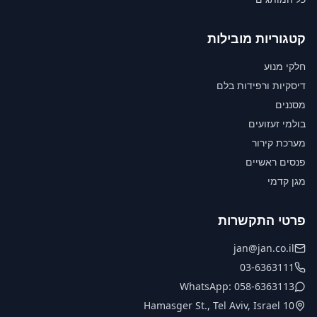
קטגוריות מובילות
חלקי מנוע
דיסקיות ורפידות בלם
מסננים
בולמי זעזועים
מערכת קירור
פנסים ראשיים
מגן קדמי
פרטי התקשרות
jan@jan.co.il
03-6363111
WhatsApp: 058-6363113
10 Hamasger St., Tel Aviv, Israel