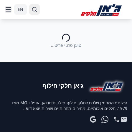
דלג לניווט
דלג לתוכן הראשי
EN
טוען פרטי פריט...
ג'אן חלקי חילוף
השותף המהימן שלכם לחלקי חילוף פיג'ו, סיטרואן, אופל ו-MG מאז
1979. חלקים איכותיים, מחירים תחרותיים ושירות יוצא דופן.