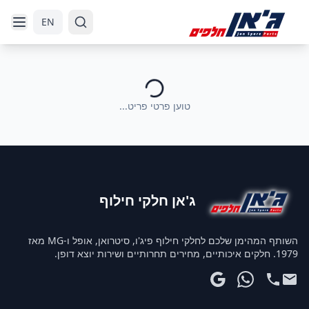
דלג לניווט
דלג לתוכן הראשי
EN
טוען פרטי פריט...
ג'אן חלקי חילוף
השותף המהימן שלכם לחלקי חילוף פיג'ו, סיטרואן, אופל ו-MG מאז
1979. חלקים איכותיים, מחירים תחרותיים ושירות יוצא דופן.