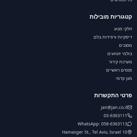
קטגוריות מובילות
חלקי מנוע
דיסקיות ורפידות בלם
מסננים
בולמי זעזועים
מערכת קירור
פנסים ראשיים
מגן קדמי
פרטי התקשרות
jan@jan.co.il
03-6363111
WhatsApp: 058-6363113
10 Hamasger St., Tel Aviv, Israel