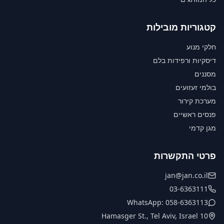
קטגוריות מובילות
חלקי מנוע
דיסקיות ורפידות בלם
מסננים
בולמי זעזועים
מערכת קירור
פנסים ראשיים
מגן קדמי
פרטי התקשרות
jan@jan.co.il
03-6363111
WhatsApp: 058-6363113
10 Hamasger St., Tel Aviv, Israel