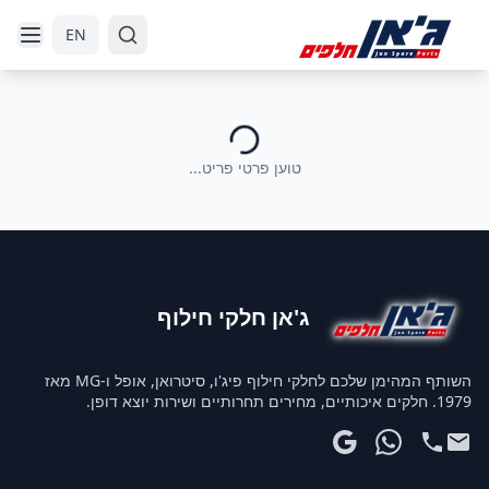
דלג לניווט
דלג לתוכן הראשי
EN
טוען פרטי פריט...
ג'אן חלקי חילוף
השותף המהימן שלכם לחלקי חילוף פיג'ו, סיטרואן, אופל ו-MG מאז
1979. חלקים איכותיים, מחירים תחרותיים ושירות יוצא דופן.