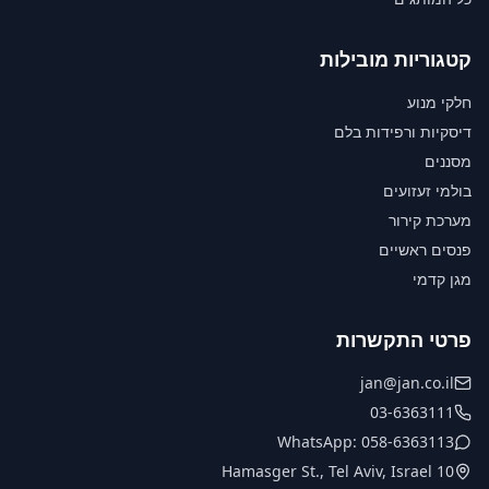
קטגוריות מובילות
חלקי מנוע
דיסקיות ורפידות בלם
מסננים
בולמי זעזועים
מערכת קירור
פנסים ראשיים
מגן קדמי
פרטי התקשרות
jan@jan.co.il
03-6363111
WhatsApp: 058-6363113
10 Hamasger St., Tel Aviv, Israel