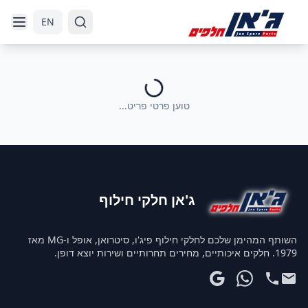
דלג לניווט
דלג לתוכן הראשי
EN
טוען פרטי פריט...
ג'אן חלקי חילוף
השותף המהימן שלכם לחלקי חילוף פיג'ו, סיטרואן, אופל ו-MG מאז
1979. חלקים איכותיים, מחירים תחרותיים ושירות יוצא דופן.