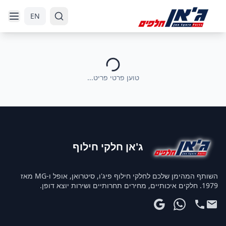
דלג לניווט
דלג לתוכן הראשי
EN
טוען פרטי פריט...
ג'אן חלקי חילוף
השותף המהימן שלכם לחלקי חילוף פיג'ו, סיטרואן, אופל ו-MG מאז
1979. חלקים איכותיים, מחירים תחרותיים ושירות יוצא דופן.