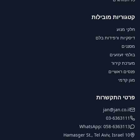
קטגוריות מובילות
חלקי מנוע
דיסקיות ורפידות בלם
מסננים
בולמי זעזועים
מערכת קירור
פנסים ראשיים
מגן קדמי
פרטי התקשרות
jan@jan.co.il
03-6363111
WhatsApp: 058-6363113
10 Hamasger St., Tel Aviv, Israel