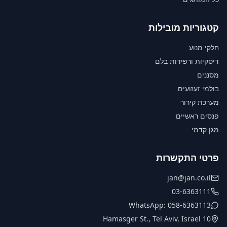
קטגוריות מובילות
חלקי מנוע
דיסקיות ורפידות בלם
מסננים
בולמי זעזועים
מערכת קירור
פנסים ראשיים
מגן קדמי
פרטי התקשרות
jan@jan.co.il
03-6363111
WhatsApp: 058-6363113
10 Hamasger St., Tel Aviv, Israel