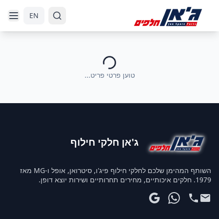
דלג לניווט
דלג לתוכן הראשי
EN
טוען פרטי פריט...
ג'אן חלקי חילוף
השותף המהימן שלכם לחלקי חילוף פיג'ו, סיטרואן, אופל ו-MG מאז
1979. חלקים איכותיים, מחירים תחרותיים ושירות יוצא דופן.