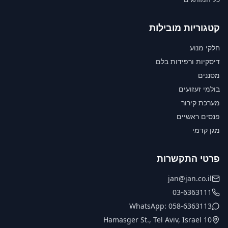
קטגוריות מובילות
חלקי מנוע
דיסקיות ורפידות בלם
מסננים
בולמי זעזועים
מערכת קירור
פנסים ראשיים
מגן קדמי
פרטי התקשרות
jan@jan.co.il
03-6363111
WhatsApp: 058-6363113
10 Hamasger St., Tel Aviv, Israel