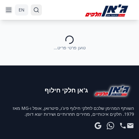
דלג לניווט
דלג לתוכן הראשי
EN
טוען פרטי פריט...
ג'אן חלקי חילוף
השותף המהימן שלכם לחלקי חילוף פיג'ו, סיטרואן, אופל ו-MG מאז
1979. חלקים איכותיים, מחירים תחרותיים ושירות יוצא דופן.