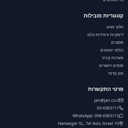
קטגוריות מובילות
חלקי מנוע
דיסקיות ורפידות בלם
מסננים
בולמי זעזועים
מערכת קירור
פנסים ראשיים
מגן קדמי
פרטי התקשרות
jan@jan.co.il
03-6363111
WhatsApp: 058-6363113
10 Hamasger St., Tel Aviv, Israel