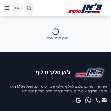
דלג לניווט
דלג לתוכן הראשי
EN
טוען פרטי פריט...
ג'אן חלקי חילוף
השותף המהימן שלכם לחלקי חילוף פיג'ו, סיטרואן, אופל ו-MG מאז
1979. חלקים איכותיים, מחירים תחרותיים ושירות יוצא דופן.