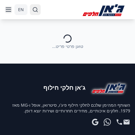
דלג לניווט
דלג לתוכן הראשי
EN
טוען פרטי פריט...
ג'אן חלקי חילוף
השותף המהימן שלכם לחלקי חילוף פיג'ו, סיטרואן, אופל ו-MG מאז
1979. חלקים איכותיים, מחירים תחרותיים ושירות יוצא דופן.