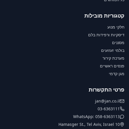
קטגוריות מובילות
חלקי מנוע
דיסקיות ורפידות בלם
מסננים
בולמי זעזועים
מערכת קירור
פנסים ראשיים
מגן קדמי
פרטי התקשרות
jan@jan.co.il
03-6363111
WhatsApp: 058-6363113
10 Hamasger St., Tel Aviv, Israel