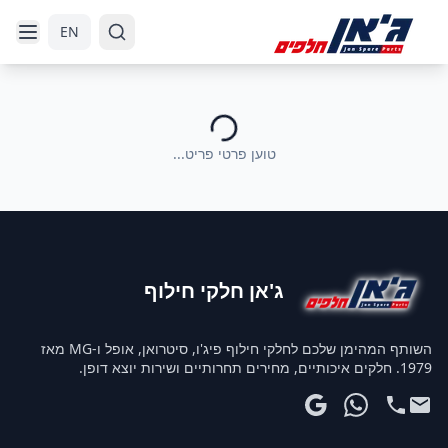
דלג לניווט
דלג לתוכן הראשי
EN
טוען פרטי פריט...
ג'אן חלקי חילוף
השותף המהימן שלכם לחלקי חילוף פיג'ו, סיטרואן, אופל ו-MG מאז
1979. חלקים איכותיים, מחירים תחרותיים ושירות יוצא דופן.