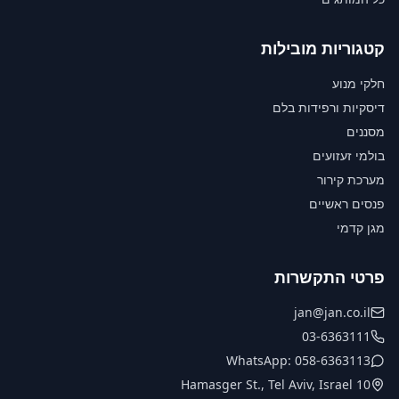
קטגוריות מובילות
חלקי מנוע
דיסקיות ורפידות בלם
מסננים
בולמי זעזועים
מערכת קירור
פנסים ראשיים
מגן קדמי
פרטי התקשרות
jan@jan.co.il
03-6363111
WhatsApp: 058-6363113
10 Hamasger St., Tel Aviv, Israel