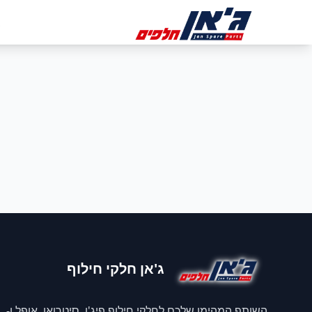
דלג לניווט
דלג לתוכן הראשי
ב
ג'אן חלקי חילוף
השותף המהימן שלכם לחלקי חילוף פיג'ו, סיטרואן, אופל ו-