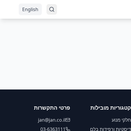
English
קטגוריות מובילות
פרטי התקשרות
חלקי מנוע
jan@jan.co.il
דיסקיות ורפידות בלם
03-6363111