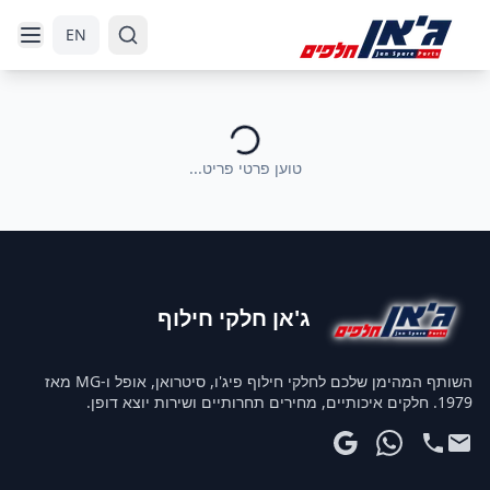
דלג לניווט
דלג לתוכן הראשי
EN
טוען פרטי פריט...
ג'אן חלקי חילוף
השותף המהימן שלכם לחלקי חילוף פיג'ו, סיטרואן, אופל ו-MG מאז
1979. חלקים איכותיים, מחירים תחרותיים ושירות יוצא דופן.