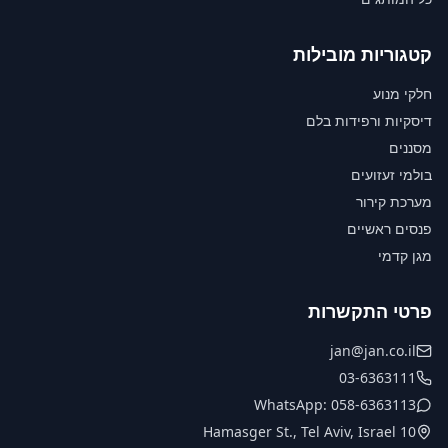
קטגוריות מובילות
חלקי מנוע
דיסקיות ורפידות בלם
מסננים
בולמי זעזועים
מערכת קירור
פנסים ראשיים
מגן קדמי
פרטי התקשרות
jan@jan.co.il
03-6363111
WhatsApp: 058-6363113
10 Hamasger St., Tel Aviv, Israel